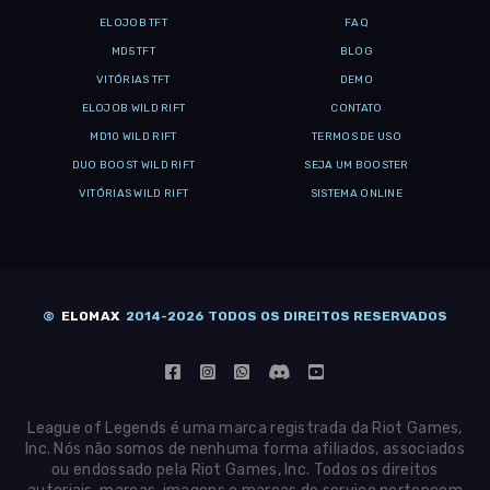
ELOJOB TFT
FAQ
MD5 TFT
BLOG
VITÓRIAS TFT
DEMO
ELOJOB WILD RIFT
CONTATO
MD10 WILD RIFT
TERMOS DE USO
DUO BOOST WILD RIFT
SEJA UM BOOSTER
VITÓRIAS WILD RIFT
SISTEMA ONLINE
©
ELOMAX
2014-2026 TODOS OS DIREITOS RESERVADOS
League of Legends é uma marca registrada da Riot Games,
Inc. Nós não somos de nenhuma forma afiliados, associados
ou endossado pela Riot Games, Inc. Todos os direitos