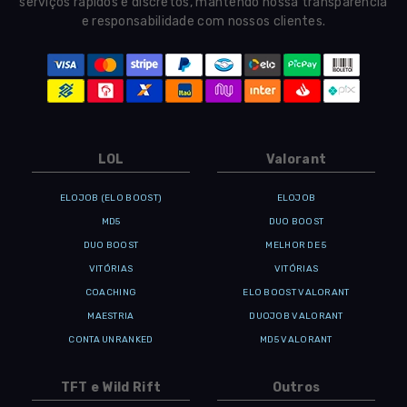
serviços rápidos e discretos, mantendo nossa transparência
e responsabilidade com nossos clientes.
LOL
Valorant
ELOJOB (ELO BOOST)
ELOJOB
MD5
DUO BOOST
DUO BOOST
MELHOR DE 5
VITÓRIAS
VITÓRIAS
COACHING
ELO BOOST VALORANT
MAESTRIA
DUOJOB VALORANT
CONTA UNRANKED
MD5 VALORANT
TFT e Wild Rift
Outros