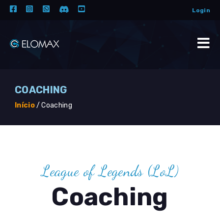
Login
COACHING
Início
/
Coaching
League of Legends (LoL)
Coaching