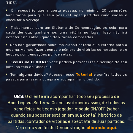
"MD5".
É necessário que a conta possua, no mínimo, 20 campeões
habilitados para que seja possível jogar partidas ranqueadas e
executar o serviço.
Trabalhamos com um Sistema de Compensação, ou seja, para
cada derrota, ganharemos uma vitória no lugar. Isso não irá
interferir no saldo líquido de vitórias compradas.
Nós não garantimos nenhuma classificatória ou o retorno para a
mesma, vamos fazer apenas o número de vitórias compradas, e se
houver, compensações por derrotas.
Exclusivo ELOMAX:
Você poderá personalizar o serviço do seu
jeito, na tela de Checkout.
Tem alguma dúvida? Acesse nosso
Tutorial
e confira todos os
passos para fazer a compra e acompanhar o pedido.
OBS:
O cliente irá acompanhar todo seu processo de
Boosting via Sistema Online, usufruindo assim, de todos os
benefícios: hat com o jogador, módulo ON/OFF (saber
quando seu booster está on em sua conta), histórico de
partidas, contador de vitórias e spectate de suas partidas.
Veja uma versão de Demonstração
clicando aqui
.