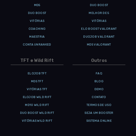
MD5
DUO BOOST
DUO BOOST
MELHOR DE 5
VITÓRIAS
VITÓRIAS
COACHING
ELO BOOST VALORANT
MAESTRIA
DUOJOB VALORANT
CONTA UNRANKED
MD5 VALORANT
TFT e Wild Rift
Outros
ELOJOB TFT
FAQ
MD5 TFT
BLOG
VITÓRIAS TFT
DEMO
ELOJOB WILD RIFT
CONTATO
MD10 WILD RIFT
TERMOS DE USO
DUO BOOST WILD RIFT
SEJA UM BOOSTER
VITÓRIAS WILD RIFT
SISTEMA ONLINE