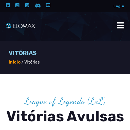
Login
VITÓRIAS
Início
/
Vitórias
League of Legends (LoL)
Vitórias Avulsas