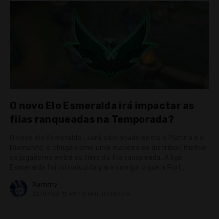
O novo Elo Esmeralda irá impactar as
filas ranqueadas na Temporada?
O novo elo Esmeralda , será adicionado entre o Platina e o
Diamante, e chega como uma maneira de distribuir melhor
os jogadores entre os tiers da fila ranqueada. A liga
Esmeralda foi introduzida para corrigir o que a Riot
descreveu como uma "distribuição muito concentrada de
Xammy
classificações na parte inferior" . Estatísticas das últimas
22/07/23 11:48
2 min. de leitura
temporadas mostraram que mais de 60% dos jogadores se
encontram entre Bronze e Prata, o ...