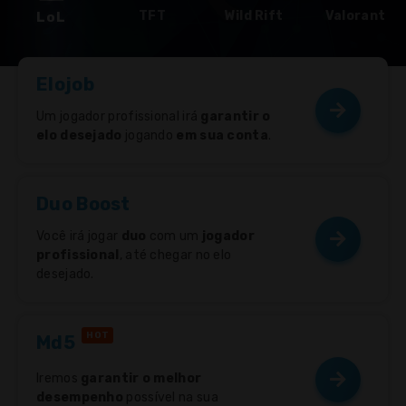
SUPORTE 24 HORAS
TFT
Wild Rift
Valorant
LoL
SEGURANÇA
Elojob
PRIVACIDADE
Um jogador profissional irá
garantir o
GGWP! :)
elo desejado
jogando
em sua conta
.
Duo Boost
Você irá jogar
duo
com um
jogador
profissional
, até chegar no elo
desejado.
HOT
Md5
Iremos
garantir o melhor
desempenho
possível na sua