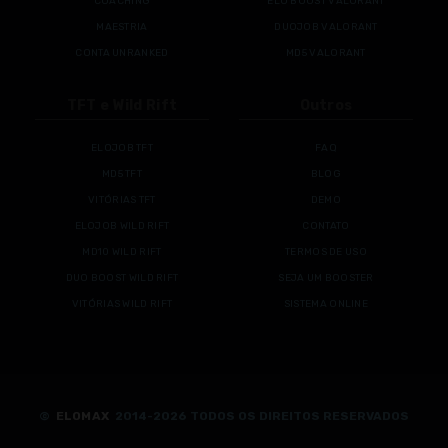
COACHING
ELO BOOST VALORANT
MAESTRIA
DUOJOB VALORANT
CONTA UNRANKED
MD5 VALORANT
TFT e Wild Rift
Outros
ELOJOB TFT
FAQ
MD5 TFT
BLOG
VITÓRIAS TFT
DEMO
ELOJOB WILD RIFT
CONTATO
MD10 WILD RIFT
TERMOS DE USO
DUO BOOST WILD RIFT
SEJA UM BOOSTER
VITÓRIAS WILD RIFT
SISTEMA ONLINE
©
ELOMAX
2014-2026 TODOS OS DIREITOS RESERVADOS