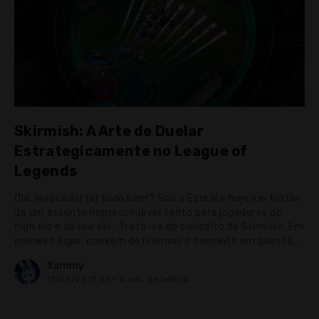
Skirmish: A Arte de Duelar
Estrategicamente no League of
Legends
Olá, invocador (a) tudo bem? Sou o Ezreal e hoje irei tratar
de um assunto imprescindível tanto para jogadores do
high elo e do low elo . Trata-se do conceito de Skirmish. Em
primeiro lugar, convém definirmos o conceito em questão.
Skirmish pode ser traduzido literalmente por conflito , e
Xammy
foi originalmente utilizado para diferenciar pequenas de
17/08/23 11:56
4 min. de leitura
grandes teamfights . Se considerarmos o sentido literal,
perderíamos o sentido ...