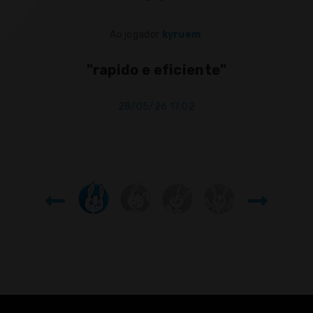
Ao jogador
kyruem
:
da
"
u
"rapido e eficiente"
 e
 a
28/05/26 17:02