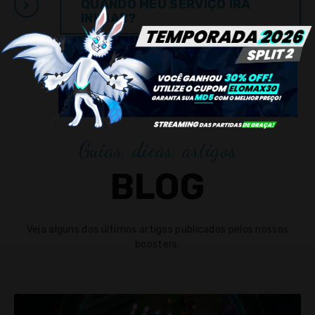
QUANDO MEU SERVIÇO IRÁ
INICIAR?
Guias, dicas, artigos
BLOG
Veja alguns dos últimos artigos publicados pelos nossos
boosters.