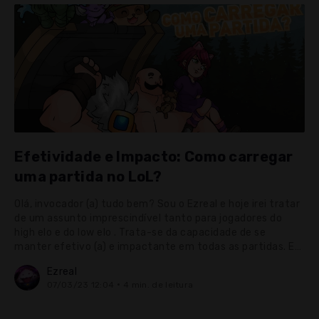
Efetividade e Impacto: Como carregar
uma partida no LoL?
Olá, invocador (a) tudo bem? Sou o Ezreal e hoje irei tratar
de um assunto imprescindível tanto para jogadores do
high elo e do low elo . Trata-se da capacidade de se
manter efetivo (a) e impactante em todas as partidas. Em
primeiro lugar, é importante desmistificar um suposto
Ezreal
fato que paira a Summoners Rift desde a Season 1 (ano
07/03/23 12:04
4 min. de leitura
em que comecei a jogar). Trata-se da crença de que “ o ...